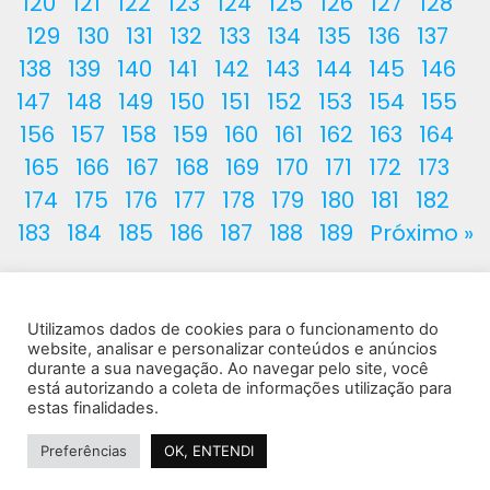
120
121
122
123
124
125
126
127
128
129
130
131
132
133
134
135
136
137
138
139
140
141
142
143
144
145
146
147
148
149
150
151
152
153
154
155
156
157
158
159
160
161
162
163
164
165
166
167
168
169
170
171
172
173
174
175
176
177
178
179
180
181
182
183
184
185
186
187
188
189
Próximo »
Utilizamos dados de cookies para o funcionamento do
website, analisar e personalizar conteúdos e anúncios
© 2022 · Marcela Avila · Todos os direitos reservados
durante a sua navegação. Ao navegar pelo site, você
está autorizando a coleta de informações utilização para
Instituto de Saúde e Cursos Ltda - CNPJ 37.130.995/0001-25
estas finalidades.
Política de Privacidade
Termo de Uso e Serviço
Preferências
OK, ENTENDI
Considerações Importantes