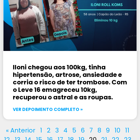
Iloni chegou aos 100kg, tinha
hipertensão, artrose, ansiedade e
corria o risco de ter trombose. Com
o Leve 16 emagreceu 10kg,
recuperou o astral e as roupas.
VER DEPOIMENTO COMPLETO »
« Anterior
1
2
3
4
5
6
7
8
9
10
11
12
13
14
15
16
17
18
19
20
21
22
23