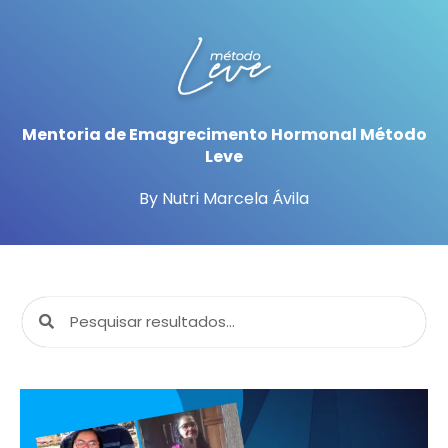
Mentoria de Emagrecimento Hormonal Método
Leve
By Nutri Marcela Ávila