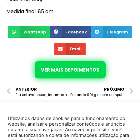
Medida final: 85 cm
WhatsApp
Facebook
Telegram
Email
VER MAIS DEPOIMENTOS
ANTERIOR
PRÓXIMO
Ela estava obesa, inflamada, perdida, sem saber mais o que fazer. Com o Leve, está mais magra, com 15 cm a menos de abdômen e hoje sente prazer em se cuidar.
Pesando 90kg e com compulsão alimentar, hoje ela segue o GPS do emagrecimento hormonal e fez as pazes com a comida.
Utilizamos dados de cookies para o funcionamento do
website, analisar e personalizar conteúdos e anúncios
© 2022 · Marcela Avila · Todos os direitos reservados
durante a sua navegação. Ao navegar pelo site, você
está autorizando a coleta de informações utilização para
Instituto de Saúde e Cursos Ltda - CNPJ 37.130.995/0001-25