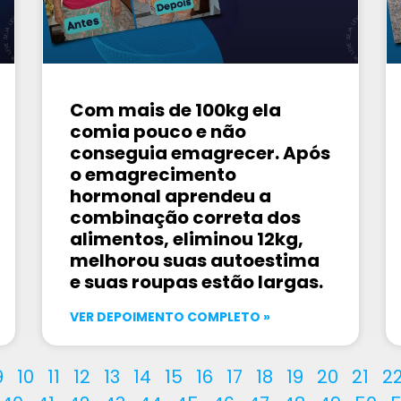
Com mais de 100kg ela
comia pouco e não
conseguia emagrecer. Após
o emagrecimento
hormonal aprendeu a
combinação correta dos
alimentos, eliminou 12kg,
melhorou suas autoestima
e suas roupas estão largas.
VER DEPOIMENTO COMPLETO »
9
10
11
12
13
14
15
16
17
18
19
20
21
2