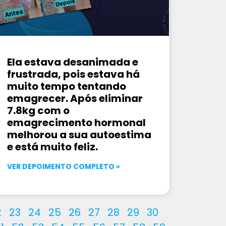
Ela estava desanimada e
frustrada, pois estava há
muito tempo tentando
emagrecer. Após eliminar
7.8kg com o
emagrecimento hormonal
melhorou a sua autoestima
e está muito feliz.
VER DEPOIMENTO COMPLETO »
2
23
24
25
26
27
28
29
30