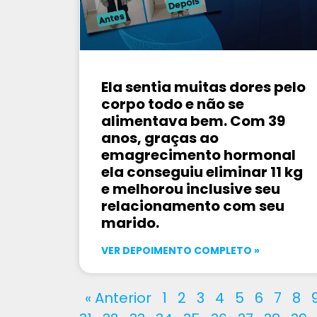
Ela sentia muitas dores pelo
corpo todo e não se
alimentava bem. Com 39
anos, graças ao
emagrecimento hormonal
ela conseguiu eliminar 11 kg
e melhorou inclusive seu
relacionamento com seu
marido.
VER DEPOIMENTO COMPLETO »
« Anterior
1
2
3
4
5
6
7
8