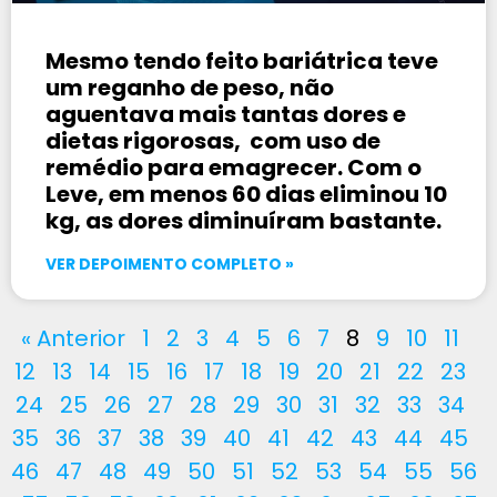
Mesmo tendo feito bariátrica teve
um reganho de peso, não
aguentava mais tantas dores e
dietas rigorosas, com uso de
remédio para emagrecer. Com o
Leve, em menos 60 dias eliminou 10
kg, as dores diminuíram bastante.
VER DEPOIMENTO COMPLETO »
« Anterior
1
2
3
4
5
6
7
8
9
10
11
12
13
14
15
16
17
18
19
20
21
22
23
24
25
26
27
28
29
30
31
32
33
34
35
36
37
38
39
40
41
42
43
44
45
46
47
48
49
50
51
52
53
54
55
56