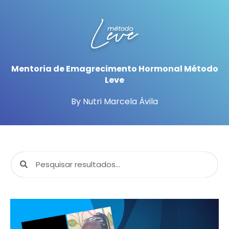
Mentoria de Emagrecimento Hormonal Método
Leve
By Nutri Marcela Ávila