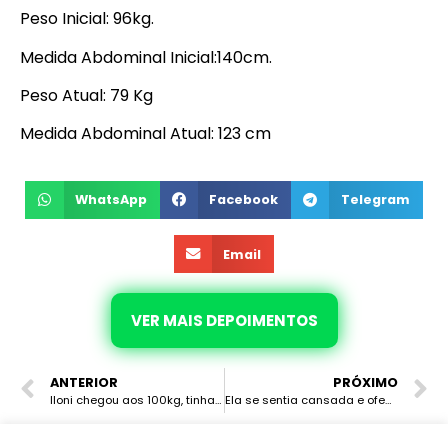
Peso Inicial: 96kg.
Medida Abdominal Inicial:140cm.
Peso Atual: 79 Kg
Medida Abdominal Atual: 123 cm
WhatsApp
Facebook
Telegram
Email
VER MAIS DEPOIMENTOS
ANTERIOR
PRÓXIMO
Iloni chegou aos 100kg, tinha hipertensão, artrose, ansiedade e corria o risco de ter trombose. Com o Leve 16 emagreceu 10kg, recuperou o astral e as roupas.
Ela se sentia cansada e ofegante para caminhar devido ao sobrepeso. Após eliminar 16 quilos de forma natural ela está disposta, consegue caminhar, correr e fazer exercícios.