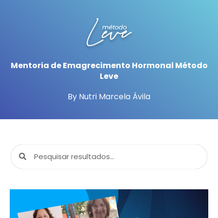
Mentoria de Emagrecimento Hormonal Método
Leve
By Nutri Marcela Ávila