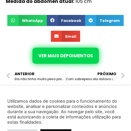
Medida do abdômen atual:
105 cm
WhatsApp
Facebook
Telegram
Email
VER MAIS DEPOIMENTOS
ANTERIOR
PRÓXIMO
Ela não tinha muito peso para emagrecer, fez o Emagrecimento Hormonal e eliminou 5.1 kg, desinflamou seu corpo, está com mais disposição, se alimentando bem e sem dores.
Com sobrepeso ela estava insegura, sem autoestima, com o Emagrecimento Hormonal eliminou 2 kg, está com mais disposição, recuperou sua autoestima, sua pele está mais bonita.
Utilizamos dados de cookies para o funcionamento do
website, analisar e personalizar conteúdos e anúncios
© 2022 · Marcela Avila · Todos os direitos reservados
durante a sua navegação. Ao navegar pelo site, você
está autorizando a coleta de informações utilização para
Instituto de Saúde e Cursos Ltda - CNPJ 37.130.995/0001-25
estas finalidades.
Política de Privacidade
Termo de Uso e Serviço