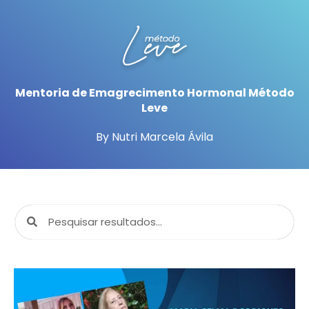
Mentoria de Emagrecimento Hormonal Método
Leve
By Nutri Marcela Ávila