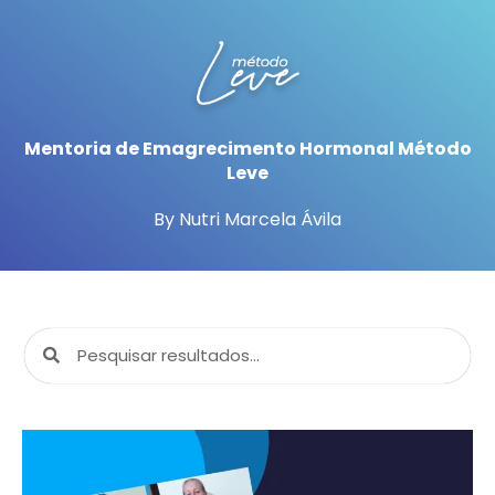
Mentoria de Emagrecimento Hormonal Método
Leve
By Nutri Marcela Ávila