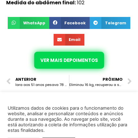
Medida do abdômen final:
102
WhatsApp
Facebook
Telegram
Email
VER MAIS DEPOIMENTOS
ANTERIOR
PRÓXIMO
Iara aos 51 anos pesava 78 quilos, conheceu o emagrecimento hormonal e eliminou 10 quilos em 5 meses e se livrou das dores e inchaço. Hoje veste manequim 38, tem mais energia e confiança, a pré-menopausa nunca foi tão leve!
Eliminou 16 kg, recuperou a saúde e transformou sua vida! Após anos com sobrepeso e pressão alta, Dileuza encontrou na mentoria Leve a solução que precisava. Hoje, vai à academia, tem disposição e se sente uma nova mulher!
Utilizamos dados de cookies para o funcionamento do
website, analisar e personalizar conteúdos e anúncios
© 2022 · Marcela Avila · Todos os direitos reservados
durante a sua navegação. Ao navegar pelo site, você
está autorizando a coleta de informações utilização para
Instituto de Saúde e Cursos Ltda - CNPJ 37.130.995/0001-25
estas finalidades.
Política de Privacidade
Termo de Uso e Serviço