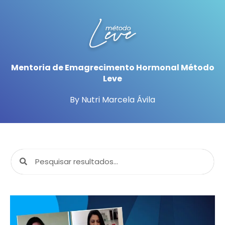
Mentoria de Emagrecimento Hormonal Método
Leve
By Nutri Marcela Ávila