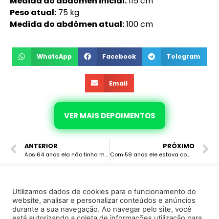
Medida do abdômen inicial:
115 cm
Peso atual:
75 kg
Medida do abdômen atual:
100 cm
WhatsApp
Facebook
Telegram
Email
VER MAIS DEPOIMENTOS
ANTERIOR
PRÓXIMO
Aos 64 anos ela não tinha muito peso para eliminar, aprendeu a combinação correta dos alimentos, reprogramou seus hormônios e eliminou 5 kg, hoje não tem dor no estômago, melhorou a retenção de líquido e o intestino preso.
Com 59 anos ele estava com mais de 130 kg, tinha indisposição, dormia mal, ele virou a chave com o Emagrecimento Hormonal e eliminou 10.3 kg, hoje melhorou a disposição, dorme melhor e se sente bem.
Utilizamos dados de cookies para o funcionamento do
website, analisar e personalizar conteúdos e anúncios
© 2022 · Marcela Avila · Todos os direitos reservados
durante a sua navegação. Ao navegar pelo site, você
está autorizando a coleta de informações utilização para