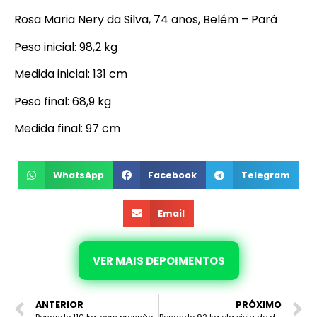
Rosa Maria Nery da Silva, 74 anos, Belém – Pará
Peso inicial: 98,2 kg
Medida inicial: 131 cm
Peso final: 68,9 kg
Medida final: 97 cm
WhatsApp
Facebook
Telegram
Email
VER MAIS DEPOIMENTOS
ANTERIOR
PRÓXIMO
Pesando 110 kg, com pressão alta, baixa autoestima e sem sono de qualidade, ela reprogramou os seus hormônios, eliminou 24kg, viu sua saúde melhorar e está feliz com os resultados.
Pesando 92 kg ela vivia de dietas e ganhou peso após fazer histerectomia. Após eliminar 12 kg de forma natural reprogramando os seus hormônios, ela se sente muito feliz com o seu resultado.