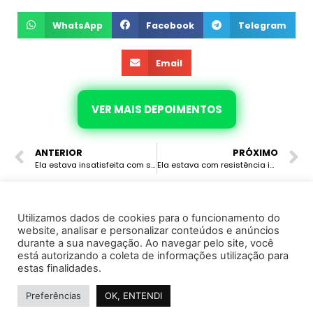
WhatsApp
Facebook
Telegram
Email
VER MAIS DEPOIMENTOS
ANTERIOR
PRÓXIMO
Ela estava insatisfeita com seu corpo devido ao excesso de peso e flacidez, e estava em uso de medicação para colesterol. Após o Emagrecimento Hormonal, eliminou 8 kg e além de melhorar a flacidez melhorou a sua saúde.
Ela estava com resistência insulínica, pressão alta, hipotireoidismo de hashimoto, baixa autoestima. Após fazer o método do Emagrecimento Hormonal eliminou 13.1 kg, seus exames estão ótimo, recuperou sua saúde e autoestima, hoje voltou a vestir as roupas que não serviam a anos.
Utilizamos dados de cookies para o funcionamento do
website, analisar e personalizar conteúdos e anúncios
© 2022 · Marcela Avila · Todos os direitos reservados
durante a sua navegação. Ao navegar pelo site, você
está autorizando a coleta de informações utilização para
Instituto de Saúde e Cursos Ltda - CNPJ 37.130.995/0001-25
estas finalidades.
Política de Privacidade
Termo de Uso e Serviço
Preferências
OK, ENTENDI
Considerações Importantes