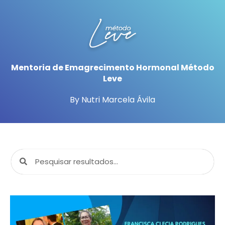
Mentoria de Emagrecimento Hormonal Método
Leve
By Nutri Marcela Ávila