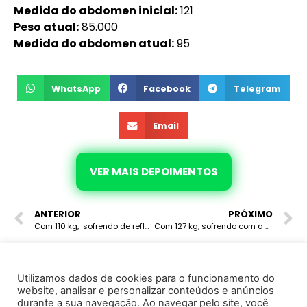
Medida do abdomen inicial:
121
Peso atual:
85.000
Medida do abdomen atual:
95
WhatsApp
Facebook
Telegram
Email
VER MAIS DEPOIMENTOS
ANTERIOR
PRÓXIMO
Com 110 kg, sofrendo de refluxo e insônia desacreditada no emagrecimento. Conheceu a nutri e resolveu apostar no método, eliminou 28 kg, e foi curada do refluxo e da insônia, não tem mais pré-diabetes e a gordura no fígado diminuiu bastante.
Com 127 kg, sofrendo com a obesidade, hipertensão e com ansiedade, ela precisava cuidar de sua saúde. Com a reprogramação hormonal, eliminou 40 kg de forma natural, não toma mais nenhum medicamento, ganhou saúde, autoestima.
Utilizamos dados de cookies para o funcionamento do
website, analisar e personalizar conteúdos e anúncios
© 2022 · Marcela Avila · Todos os direitos reservados
durante a sua navegação. Ao navegar pelo site, você