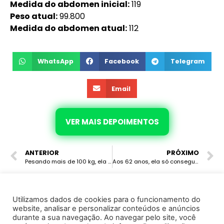
Medida do abdomen inicial:
119
Peso atual:
99.800
Medida do abdomen atual:
112
WhatsApp
Facebook
Telegram
Email
VER MAIS DEPOIMENTOS
ANTERIOR
PRÓXIMO
Pesando mais de 100 kg, ela estava triste, com baixa autoestima e sentindo muitas dores. Após eliminar 7,8 kg e forma natural, ela ganhou autoestima e disposição, além de melhorar a libido e não sentir mais dores.
Aos 62 anos, ela só conseguia vestir GG e 46. Com a alimentação natural eliminou 7kg e passou a vestir M e 40.
Utilizamos dados de cookies para o funcionamento do
website, analisar e personalizar conteúdos e anúncios
© 2022 · Marcela Avila · Todos os direitos reservados
durante a sua navegação. Ao navegar pelo site, você