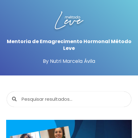
Mentoria de Emagrecimento Hormonal Método
Leve
By Nutri Marcela Ávila