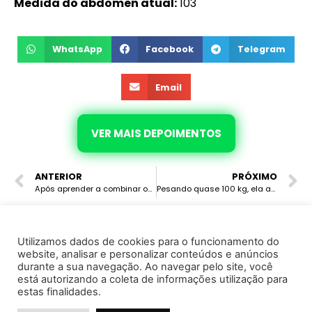
Medida do abdomen atual:
103
WhatsApp
Facebook
Telegram
Email
VER MAIS DEPOIMENTOS
ANTERIOR
PRÓXIMO
Após aprender a combinar os alimentos e eliminar 5.6 kg, ela ganhou autoestima, regulou sua tireóide e regulou seu ciclo menstrual.
Pesando quase 100 kg, ela aprendeu a combinar os alimentos, eliminou 10.8 kg, controlou a diabetes, não toma mais medicamento para pressão alta e está muito feliz que suas roupas voltaram a servir.
Utilizamos dados de cookies para o funcionamento do
website, analisar e personalizar conteúdos e anúncios
© 2022 · Marcela Avila · Todos os direitos reservados
durante a sua navegação. Ao navegar pelo site, você
está autorizando a coleta de informações utilização para
Instituto de Saúde e Cursos Ltda - CNPJ 37.130.995/0001-25
estas finalidades.
Política de Privacidade
Termo de Uso e Serviço