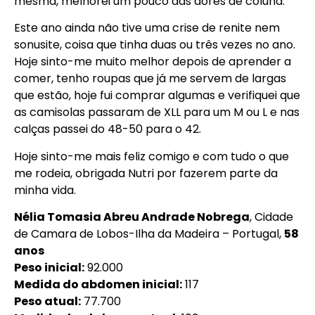
mesma, melhorei um pouco das dores de coluna.
Este ano ainda não tive uma crise de renite nem
sonusite, coisa que tinha duas ou três vezes no ano.
Hoje sinto-me muito melhor depois de aprender a
comer, tenho roupas que já me servem de largas
que estão, hoje fui comprar algumas e verifiquei que
as camisolas passaram de XLL para um M ou L e nas
calças passei do 48-50 para o 42.
Hoje sinto-me mais feliz comigo e com tudo o que
me rodeia, obrigada Nutri por fazerem parte da
minha vida.
Nélia Tomasia Abreu Andrade Nobrega
, Cidade
de Camara de Lobos-Ilha da Madeira – Portugal,
58
anos
Peso inicial:
92.000
Medida do abdomen inicial:
117
Peso atual:
77.700