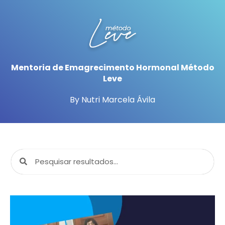
Mentoria de Emagrecimento Hormonal Método
Leve
By Nutri Marcela Ávila