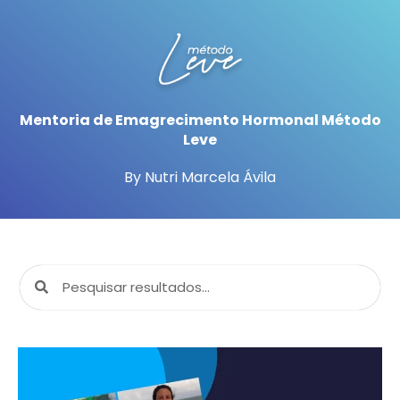
Mentoria de Emagrecimento Hormonal Método
Leve
By Nutri Marcela Ávila