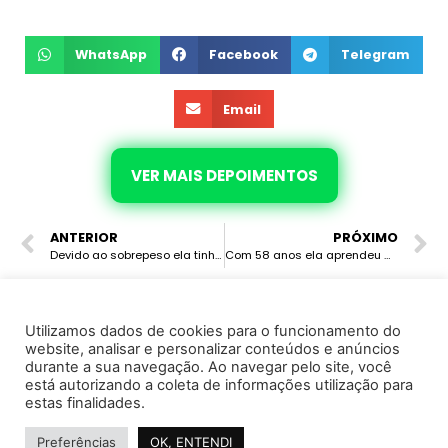
WhatsApp
Facebook
Telegram
Email
VER MAIS DEPOIMENTOS
ANTERIOR
PRÓXIMO
Devido ao sobrepeso ela tinha vergonha de usar biquíni, estava com baixa energia, pré diabete, colesterol, autoestima baixa, após eliminar 8.6 kg e 14 cm de abdômen, sua saúde e autoestima foi recuperada, voltou a usar biquíni e se sente outra pessoa.
Com 58 anos ela aprendeu a combinação corretas dos alimentos com o Emagrecimento Hormonal, eliminou 5.3 kg e 15 cm de abdômen, hoje está se sentindo mais leve
Utilizamos dados de cookies para o funcionamento do
website, analisar e personalizar conteúdos e anúncios
© 2022 · Marcela Avila · Todos os direitos reservados
durante a sua navegação. Ao navegar pelo site, você
está autorizando a coleta de informações utilização para
Instituto de Saúde e Cursos Ltda - CNPJ 37.130.995/0001-25
estas finalidades.
Política de Privacidade
Termo de Uso e Serviço
Preferências
OK, ENTENDI
Considerações Importantes