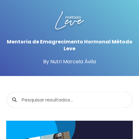
Mentoria de Emagrecimento Hormonal Método
Leve
By Nutri Marcela Ávila