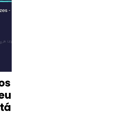
os
seu
stá